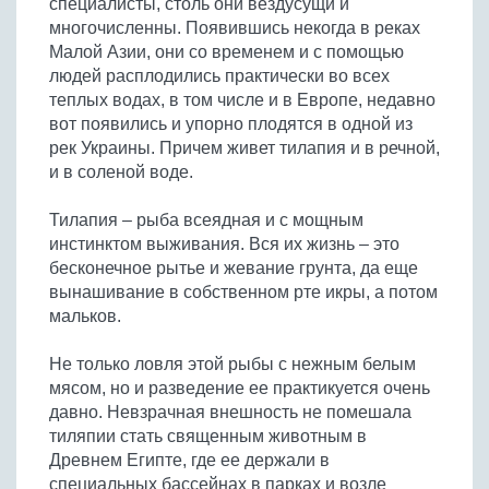
специалисты, столь они вездусущи и
Бобовые
многочисленны. Появившись некогда в реках
Яйца
Малой Азии, они со временем и с помощью
людей расплодились практически во всех
Крупы
теплых водах, в том числе и в Европе, недавно
вот появились и упорно плодятся в одной из
рек Украины. Причем живет тилапия и в речной,
и в соленой воде.
Тилапия – рыба всеядная и с мощным
инстинктом выживания. Вся их жизнь – это
бесконечное рытье и жевание грунта, да еще
вынашивание в собственном рте икры, а потом
мальков.
Не только ловля этой рыбы с нежным белым
мясом, но и разведение ее практикуется очень
давно. Невзрачная внешность не помешала
тиляпии стать священным животным в
Древнем Египте, где ее держали в
специальных бассейнах в парках и возле