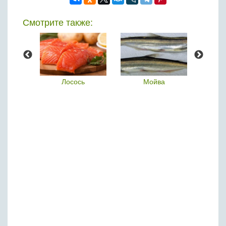
Смотрите также:
а
Лосось
Мойва
К