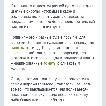
Бобовые
К топпингам относятся разной густоты сладкие
Яйца
цветные сиропы, которыми в кафе и
ресторанах поливают-украшают десерты,
Крупы
придавая им не только более привлекательный
вид, но и новые нотки вкуса.
Топпинг – это и разные сухие посыпки для
выпечки. Топпингом называются и начинку для
пицц
,
начос
и т.д. Так, для мороженого
классический топпинг – это, например, тертый
шоколад или сиропы, а для итальянской пиццы
– нашинкованные
томаты
с оливковым
маслом.
Cегодня термин топпинг уже используется в
самом широком смысле – так стали называть
все то, что выкладывается или поливается-
посыпается сверху в виде добавки к какому-
либо блюду или основе блюда.