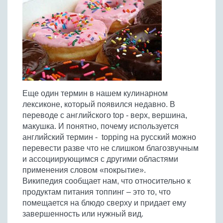
Птица
Холодные супы
Из яиц и другие
Отварное мясо
Жареная рыба
Вся птица
Супы-пюре
Овощи
Запеченное мясо
Отварная и паровая
Молочные супы
Жареная птица
Все овощи
Тушеное мясо
Выпечка
Запеченная рыба
Сладкие супы
Отварная птица
Из мясного фарша
Жареные овощи
Вся выпечка
Тушеная рыба
Соусы
Запеченная птица
Из субпродуктов
Отварные овощи
Из рыбного фарша
Торты и пирожные
Все соусы
Тушеная птица
Напитки
Из мясопродуктов
Тушеные овощи
Еще один термин в нашем кулинарном
Морепродукты
Пироги и пирожки
Из фарша птицы
Соусы к мясу
Все напитки
лексиконе, который появился недавно. В
Запеченные овощи
Заготовки
Суши и роллы
Кексы и маффины
Из субпродуктов птицы
переводе с английского top - верх, вершина,
Соусы к рыбе
Алкогольные напитки
Все заготовки
Печенье и булочки
Десерты
макушка. И понятно, почему используется
Соусы к овощам
Безалкогольные напитки
английский термин - topping на русский можно
Блины и оладьи
Ягоды и фрукты
Конфеты и сладости
Другие соусы
Ещё...
перевести разве что не слишком благозвучным
Пиццы
Овощи
и ассоциирующимся с другими областями
Десерты
Молочные продукты
применения словом «покрытие».
Кремы
Грибы
Википедия сообщает нам, что относительно к
Пельмени, вареники
Другие заготовки
продуктам питания топпинг – это то, что
Макароны
помещается на блюдо сверху и придает ему
Грибы
завершенность или нужный вид.