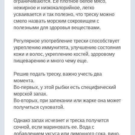
ограничиваются. Ее плотное белое мясо,
Бобовые
нежирное и низкокалорийное, легко
Яйца
усваивается и так полезно, что треску можно
смело назвать морским сокровищем с
Крупы
полезными для здоровья веществами.
Регулярное употребление трески способствует
укреплению иммунитета, улучшению состояния
кожи и волос, укреплению костей, здоровому
пищеварению и много чему еще.
Решив подать треску, важно учесть два
момента.
Во-первых, у этой рыбки есть специфический
морской запах.
Во-вторых, при запекании или жарке она может
получиться суховатой.
Однако запах исчезнет и треска получится
сочной, если мариновать ее. Вода с
добавлением уксуса или лимонного сока, вино,