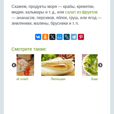
Бобовые
Скажем, продукты моря — крабы, креветки,
Яйца
мидии, кальмары и т. д., или
салат из фруктов
— ананасов, персиков, яблок, груш, или ягод —
Крупы
земляники, малины, брусники и т. п.
Смотрите также:
 хлеб
Лепешки
Хамраши