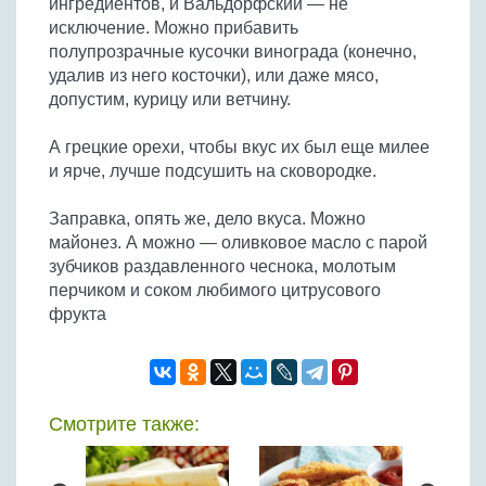
ингредиентов, и Вальдорфский — не
Бобовые
исключение. Можно прибавить
Яйца
полупрозрачные кусочки винограда (конечно,
удалив из него косточки), или даже мясо,
Крупы
допустим, курицу или ветчину.
А грецкие орехи, чтобы вкус их был еще милее
и ярче, лучше подсушить на сковородке.
Заправка, опять же, дело вкуса. Можно
майонез. А можно — оливковое масло с парой
зубчиков раздавленного чеснока, молотым
перчиком и соком любимого цитрусового
фрукта
Смотрите также: