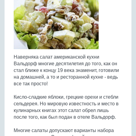
Птица
Холодные супы
Из яиц и другие
Отварное мясо
Жареная рыба
Вся птица
Супы-пюре
Овощи
Запеченное мясо
Отварная и паровая
Молочные супы
Жареная птица
Все овощи
Тушеное мясо
Выпечка
Запеченная рыба
Сладкие супы
Отварная птица
Из мясного фарша
Жареные овощи
Вся выпечка
Тушеная рыба
Соусы
Запеченная птица
Из субпродуктов
Отварные овощи
Из рыбного фарша
Торты и пирожные
Все соусы
Тушеная птица
Напитки
Из мясопродуктов
Тушеные овощи
Наверняка салат американской кухни
Морепродукты
Пироги и пирожки
Из фарша птицы
Соусы к мясу
Все напитки
Вальдорф многие десятилетия до того, как он
Запеченные овощи
Заготовки
Суши и роллы
Кексы и маффины
Из субпродуктов птицы
стал ближе к концу 19 века знаменит, готовили
Соусы к рыбе
Алкогольные напитки
Все заготовки
Печенье и булочки
Десерты
на домашней, а то и ресторанной кухне - ведь
Соусы к овощам
Безалкогольные напитки
все так просто!
Блины и оладьи
Ягоды и фрукты
Конфеты и сладости
Другие соусы
Ещё...
Пиццы
Овощи
Кисло-сладкие яблоки, грецкие орехи и стебли
Десерты
Молочные продукты
сельдерея. Но мировую известность и место в
Кремы
Грибы
кулинарных книгах этот салат обрел лишь
Пельмени, вареники
Другие заготовки
после того, как был подан в отеле Вальдорф.
Макароны
Грибы
Многие салаты допускают варианты набора