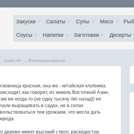
Закуски
Салаты
Супы
Мясо
Рыб
Соусы
Напитки
Заготовки
Десерты
 - буква
«В»
→
Восковница красная
сковница красная, она же - китайская клубника,
оисходит, как говорят, из земель Восточной Азии,
там же когда-то (не одну тысячу лет назад!) ее
чали выращивать в садах, не в силах
вольствоваться тем урожаем, что могла дать
ирода.
о дерево имеет высокий ствол, раскидистую