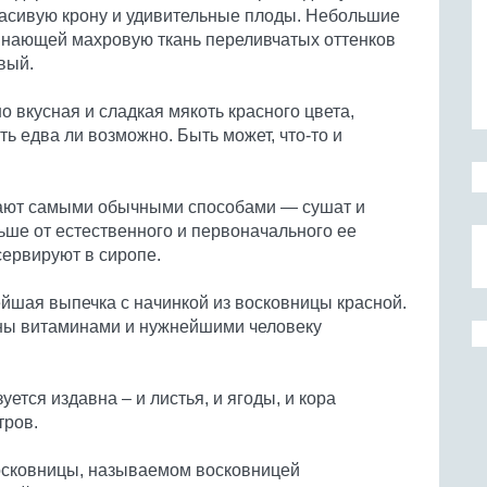
асивую крону и удивительные плоды. Небольшие
инающей махровую ткань переливчатых оттенков
вый.
о вкусная и сладкая мякоть красного цвета,
ь едва ли возможно. Быть может, что-то и
сают самыми обычными способами — сушат и
льше от естественного и первоначального ее
сервируют в сиропе.
ейшая выпечка с начинкой из восковницы красной.
олны витаминами и нужнейшими человеку
ется издавна – и листья, и ягоды, и кора
тров.
восковницы, называемом восковницей