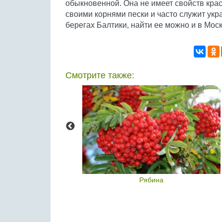
обыкновенной. Она не имеет свойств красн
своими корнями пески и часто служит укра
берегах Балтики, найти ее можно и в Моск
Смотрите также:
(Жаботикаба)
Рябина