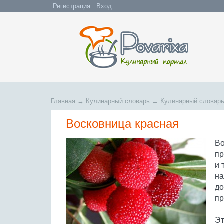
Регистрация
Вход
Главная
→
Кулинарный словарь
→
Кулинарный словарь
Восковница красная
Во
пр
и 
на
до
пр
Эт