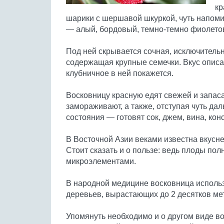
кр
шарики с шершавой шкуркой, чуть напом
— алый, бордовый, темно-темно фиолето
Под ней скрывается сочная, исключительн
содержащая крупные семечки. Вкус описат
клубничное в ней покажется.
Восковницу красную едят свежей и запа
замораживают, а также, отступая чуть да
состояния — готовят сок, джем, вина, кон
В Восточной Азии веками известна вкусн
Стоит сказать и о пользе: ведь плоды п
микроэлементами.
В народной медицине восковница использу
деревьев, вырастающих до 2 десятков ме
Упомянуть необходимо и о другом виде 