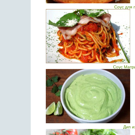
Соус для 
Соус Матр
Дип и