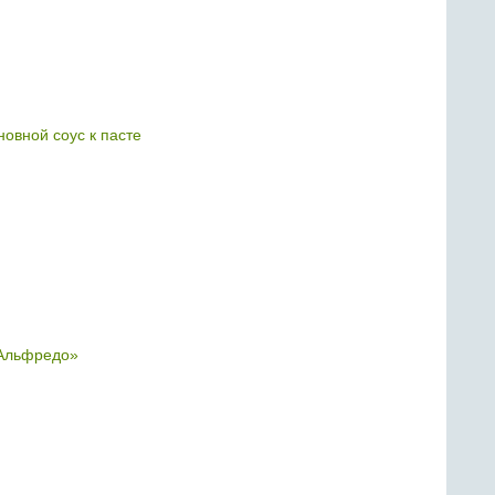
новной соус к пасте
Альфредо»