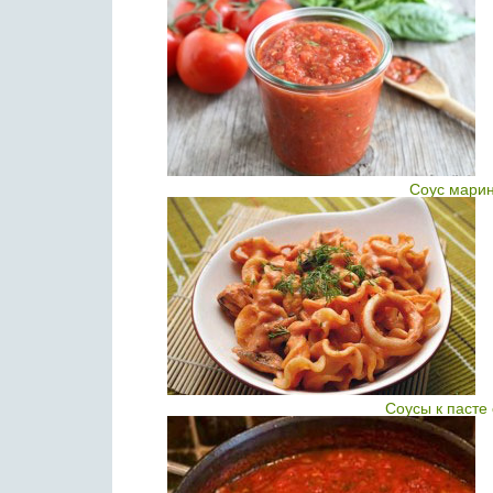
Соус мари
Соусы к пасте