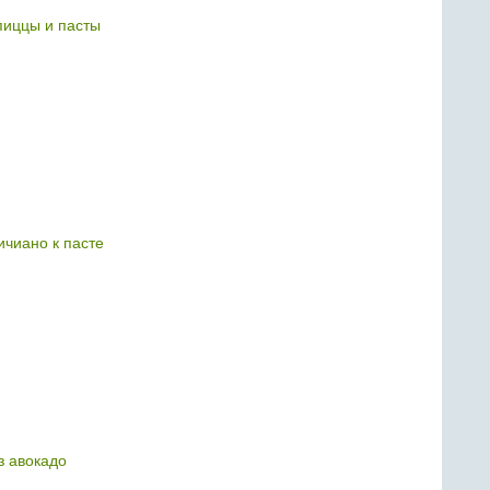
пиццы и пасты
ичиано к пасте
з авокадо