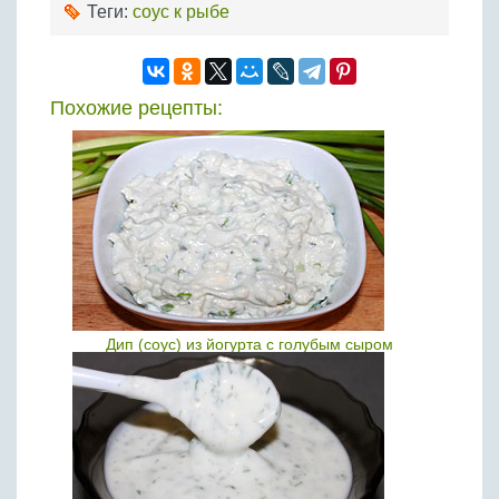
Теги:
соус к рыбе
Похожие рецепты:
Дип (соус) из йогурта с голубым сыром