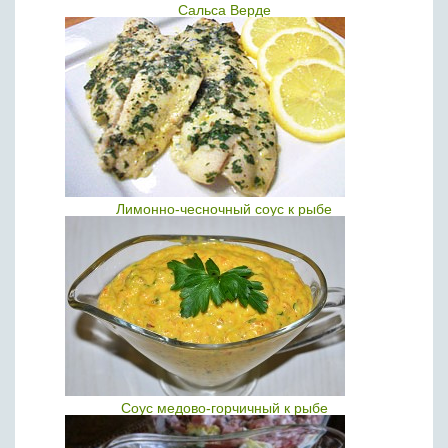
Сальса Верде
Лимонно-чесночный соус к рыбе
Соус медово-горчичный к рыбе