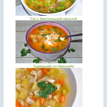
Суп с брюссельской капустой
Таджикский суп Бринчоба