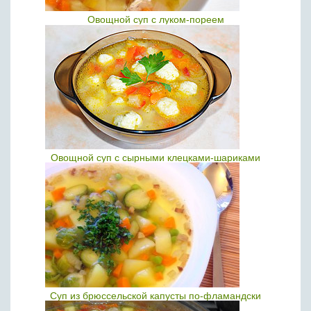
Овощной суп с луком-пореем
Овощной суп с сырными клецками-шариками
Суп из брюссельской капусты по-фламандски