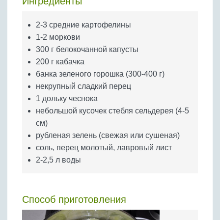
Ингредиенты
Бобовые
Яйца
2-3 средние картофелины
Крупы
1-2 моркови
300 г белокочанной капусты
200 г кабачка
банка зеленого горошка (300-400 г)
некрупный сладкий перец
1 дольку чеснока
небольшой кусочек стебля сельдерея (4-5
см)
рубленая зелень (свежая или сушеная)
соль, перец молотый, лавровый лист
2-2,5 л воды
Способ приготовления