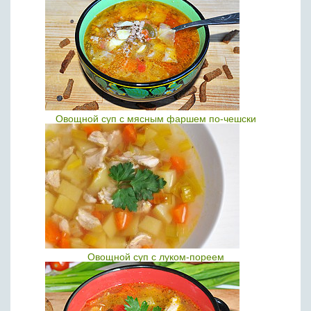
Овощной суп с мясным фаршем по-чешски
Овощной суп с луком-пореем