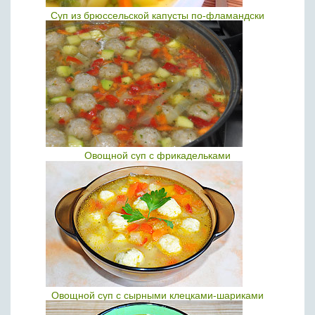
Суп из брюссельской капусты по-фламандски
Овощной суп с фрикадельками
Овощной суп с сырными клецками-шариками