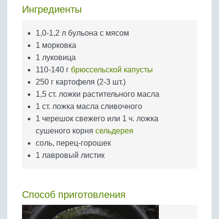
Бобовые
Ингредиенты
Яйца
1,0-1,2 л бульона с мясом
Крупы
1 морковка
1 луковица
110-140 г
брюссельской капусты
250 г картофеля (2-3 шт.)
1,5 ст. ложки растительного масла
1 ст. ложка масла сливочного
1 черешок свежего или 1 ч. ложка
сушеного корня
сельдерея
соль, перец-горошек
1 лавровый листик
Способ приготовления