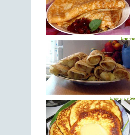
Блинчи
Блины с ябл