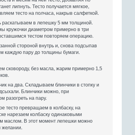
анет липнуть. Тесто получается мягкое,
авляем тесто на полчаса, накрыв салфеткой.
ь раскатываем в лепешку 5 мм толщиной.
ы кружочки диаметром примерно в три
 оставшимся тестом повторяем операцию.
анной стороной внутрь и, снова подсыпав
ем каждую пару до толщины бумаги.
ем сковороду, без масла, жарим примерно 1,5
ков.
ик на два. Складываем блинчики в стопку и
дсыхали. Блинчики можно, при
м разогреть на пару.
ое тесто превращаем в колбаску, на
ске нарезаем колбаску одинаковыми
м маслом. В этот момент лепешки можно
и желании.