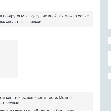
 по-другому, и вкус у них иной. Их можно есть с
м, сделать с начинкой.
ем кипяток, замешиваем тесто. Можно
 – пресные.
сть и месим на ней тесто, добавляя по