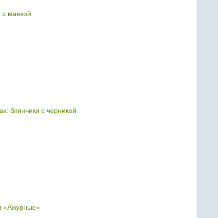
 с манкой
ак: блинчики с черникой
и «Ажурные»