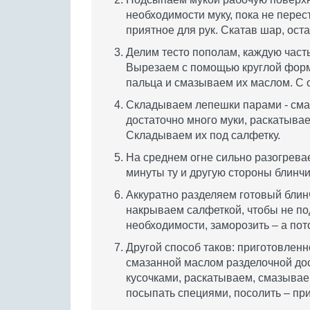
необходимости муку, пока не перест
приятное для рук. Скатав шар, ост
Делим тесто пополам, каждую част
Вырезаем с помощью круглой форм
пальца и смазываем их маслом. С
Складываем лепешки парами - смаз
достаточно много муки, раскатыва
Складываем их под салфетку.
На среднем огне сильно разогрева
минуты ту и другую стороны блинчи
Аккуратно разделяем готовый блинч
накрываем салфеткой, чтобы не по
необходимости, заморозить – а пото
Другой способ таков: приготовленн
смазанной маслом разделочной до
кусочками, раскатываем, смазывае
посыпать специями, посолить – пр