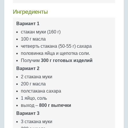
Бобовые
Ингредиенты
Яйца
Крупы
Вариант 1
стакан муки (160 г)
100 г масла
четверть стакана (50-55 г) сахара
половинка яйца и щепотка соли.
Получим
300 г готовых изделий
Вариант 2
2 стакана муки
200 г масла
полстакана сахара
1 яйцо, соль
выход –
800 г выпечки
Вариант 3
3 стакана муки