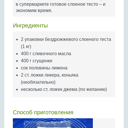
Бобовые
в супермаркете готовое слоеное тесто – и
экономим время.
Яйца
Крупы
Ингредиенты
2 упаковки бездрожжевого слоеного теста
(1 кг)
400 г сливочного масла
400 г сгущенки
сок половины лимона
2 ст. ложки ликера, коньяка
(необязательно)
несколько ст. ложек джема (по желанию)
Способ приготовления