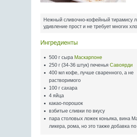
Нежный сливочно-кофейный тирамису лег
удивление прост и не требует многих хло
Ингредиенты
500 г сыра
Маскарпоне
250 г (34-36 штук) печенья
Савоярди
400 мл кофе, лучше сваренного, а не
растворимого
100 г сахара
4 яйца
какао-порошок
взбитые сливки по вкусу
пара столовых ложек коньяка, вина М
ликера, рома, но это также добавка по 