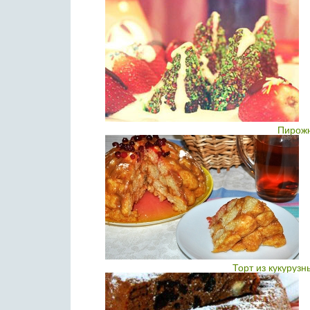
Пирожн
Торт из кукуруз