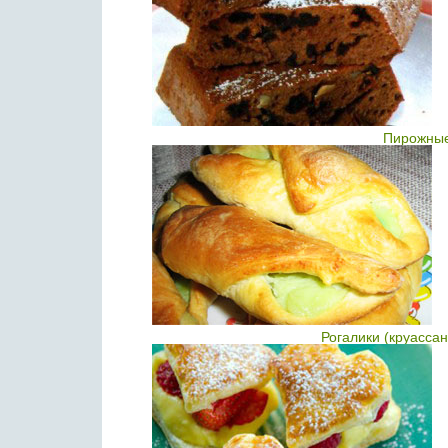
Пирожные
Рогалики (круасса