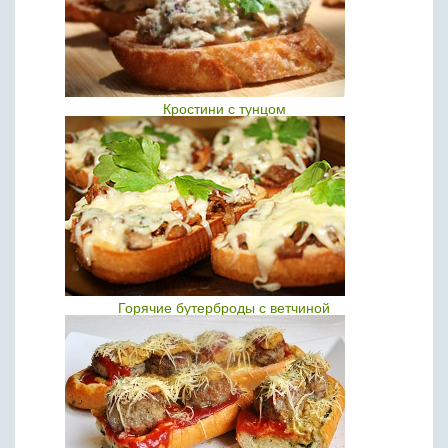
Кростини с тунцом
Горячие бутерброды с ветчиной