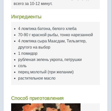
Бобовые
всего за 10-12 минут.
Яйца
Ингредиенты
Крупы
4 ломтика батона, белого хлеба
70-90 г красной рыбы, тонко нарезанной
4 ломтика сыра Маасдам, Тильзитер,
другого на выбор
1 помидор
рубленая зелень укропа, петрушки
соль
перец молотый (при желании)
растительное масло
Способ приготовления