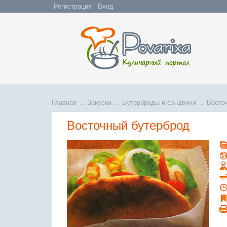
Регистрация
Вход
Главная
→
Закуски
→
Бутерброды и сэндвичи
→
Восто
Восточный бутерброд