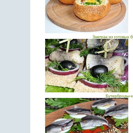
Завтрак из готовых 
Бутерброды-к