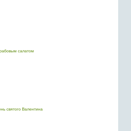
крабовым салатом
ень святого Валентина