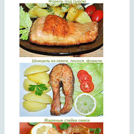
Форель под сыром
Шницель из семги, лосося, форели
Жареные стейки семги