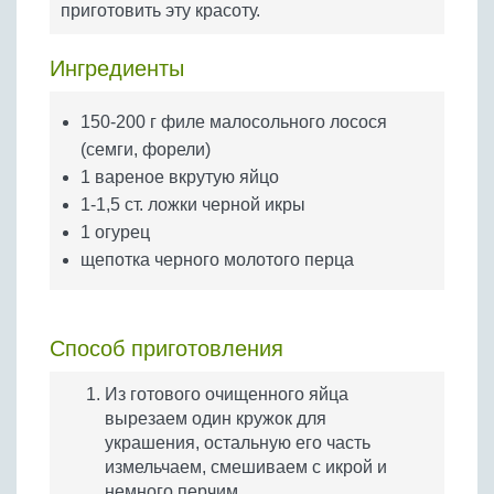
приготовить эту красоту.
Бобовые
Яйца
Ингредиенты
Крупы
150-200 г филе малосольного лосося
(семги, форели)
1 вареное вкрутую яйцо
1-1,5 ст. ложки черной икры
1 огурец
щепотка черного молотого перца
Способ приготовления
Из готового очищенного яйца
вырезаем один кружок для
украшения, остальную его часть
измельчаем, смешиваем с икрой и
немного перчим.