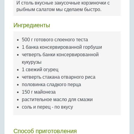
И столь вкусные закусочные корзиночки с
Бобовые
рыбным салатом мы сделаем быстро.
Яйца
Крупы
Ингредиенты
500 г готового слоеного теста
1 банка консервированной горбуши
четверть банки консервированной
кукурузы
1 свежий огурец
четверть стакана отварного риса
половинка сладкого перца
150 г майонеза
растительное масло для смазки
соль и перец - по вкусу
Способ приготовления