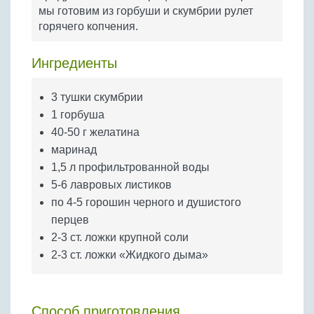
Бобовые
мы готовим из горбуши и скумбрии рулет
горячего копчения.
Яйца
Крупы
Ингредиенты
3 тушки скумбрии
1 горбуша
40-50 г желатина
маринад
1,5 л профильтрованной воды
5-6 лавровых листиков
по 4-5 горошин черного и душистого
перцев
2-3 ст. ложки крупной соли
2-3 ст. ложки «Жидкого дыма»
Способ приготовления