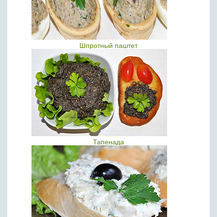
Шпротный паштет
Тапенада