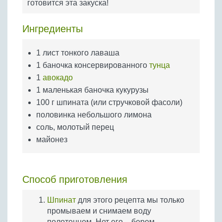
готовится эта закуска!
Бобовые
Яйца
Ингредиенты
Крупы
1 лист тонкого лаваша
1 баночка консервированного
тунца
1
авокадо
1 маленькая баночка кукурузы
100 г шпината (или стручковой фасоли)
половинка небольшого лимона
соль, молотый перец
майонез
Способ приготовления
Шпинат
для этого рецепта мы только
промываем и снимаем воду
полотенцем. Нет его – берем