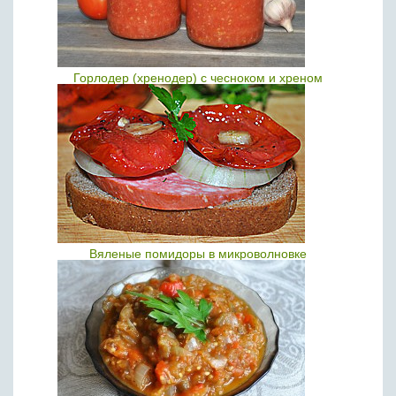
Горлодер (хренодер) с чесноком и хреном
Вяленые помидоры в микроволновке