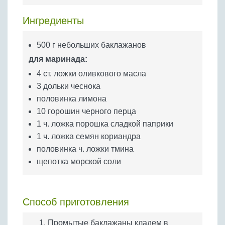
Бобовые
Ингредиенты
Яйца
Крупы
500 г небольших баклажанов
для маринада:
4 ст. ложки оливкового масла
3 дольки чеснока
половинка лимона
10 горошин черного перца
1 ч. ложка порошка сладкой паприки
1 ч. ложка семян кориандра
половинка ч. ложки тмина
щепотка морской соли
Способ приготовления
Промытые баклажаны кладем в