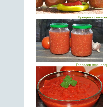
Приправа (закуска
Горлодер (хреноде