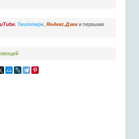
uTube
,
Твиттере
,
Яндекс.Дзен
и первыми
а овощей