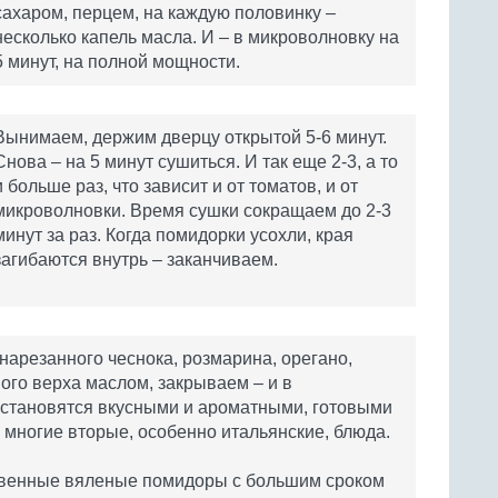
сахаром, перцем, на каждую половинку –
несколько капель масла. И – в микроволновку на
5 минут, на полной мощности.
Вынимаем, держим дверцу открытой 5-6 минут.
Снова – на 5 минут сушиться. И так еще 2-3, а то
и больше раз, что зависит и от томатов, и от
микроволновки. Время сушки сокращаем до 2-3
минут за раз. Когда помидорки усохли, края
загибаются внутрь – заканчиваем.
нарезанного чеснока, розмарина, орегано,
го верха маслом, закрываем – и в
и становятся вкусными и ароматными, готовыми
 многие вторые, особенно итальянские, блюда.
твенные вяленые помидоры с большим сроком