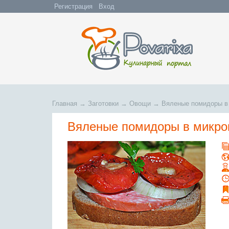
Регистрация
Вход
Главная
→
Заготовки
→
Овощи
→
Вяленые помидоры в
Вяленые помидоры в микро