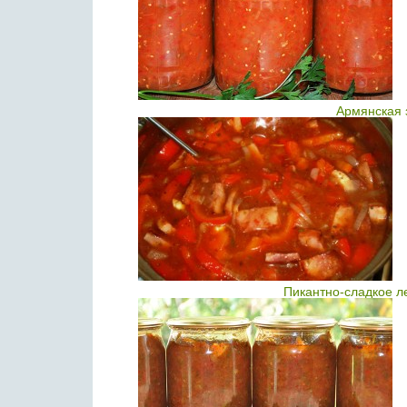
Армянская 
Пикантно-сладкое л