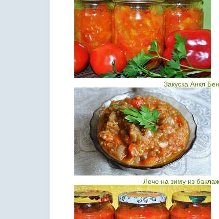
Закуска Анкл Бе
Лечо на зиму из бакла