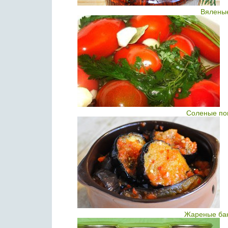
Вялены
Соленые по
Жареные бак