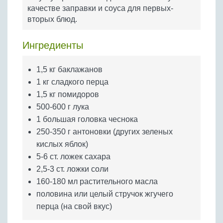
Бобовые
качестве заправки и соуса для первых-
вторых блюд.
Яйца
Крупы
Ингредиенты
1,5 кг баклажанов
1 кг сладкого перца
1,5 кг помидоров
500-600 г лука
1 большая головка чеснока
250-350 г антоновки (других зеленых
кислых яблок)
5-6 ст. ложек сахара
2,5-3 ст. ложки соли
160-180 мл растительного масла
половина или целый стручок жгучего
перца (на свой вкус)