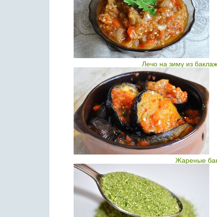
Лечо на зиму из бакла
Жареные бак