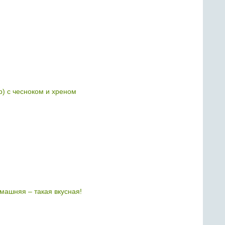
р) с чесноком и хреном
машняя – такая вкусная!