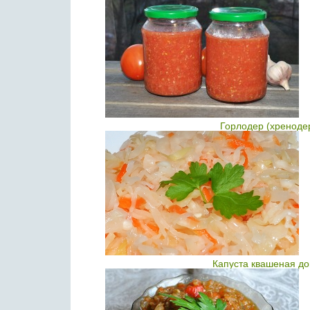
Горлодер (хреноде
Капуста квашеная до