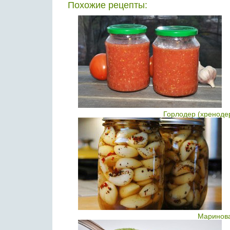
Похожие рецепты:
Горлодер (хреноде
Маринова