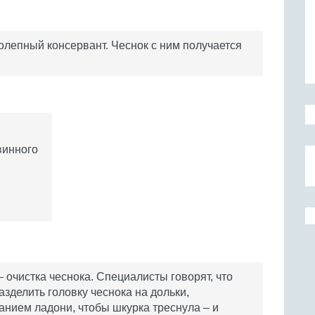
колепный консервант. Чеснок с ним получается
винного
 очистка чеснока. Специалисты говорят, что
азделить головку чеснока на дольки,
анием ладони, чтобы шкурка треснула – и