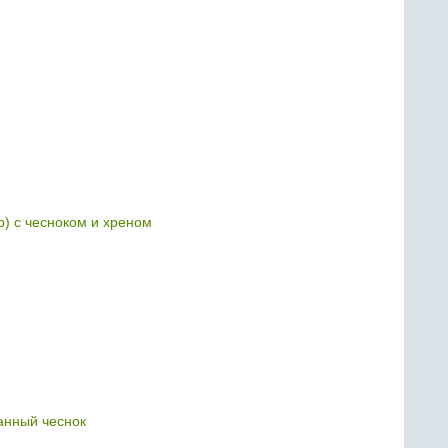
р) с чесноком и хреном
нный чеснок