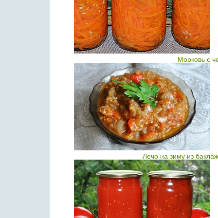
Морковь с ч
Лечо на зиму из бакла