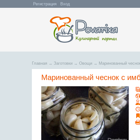
Регистрация
Вход
Главная
→
Заготовки
→
Овощи
→
Маринованный чесно
Маринованный чеснок с им