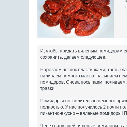
И, чтобы придать вяленым помидорам ещ
сохранить, делаем следующее.
Нарезаем чеснок пластинками, треть кл
наливаем немного масла, насыпаем нем
помидоров. Снова посыпаем, поливаем,
травки.
Помидорки позволительно немного прижа
полностью. У нас получилось 2 почти по
пикантно-вкусно – вяленые помидоры! П
Через пару дней вяленые помидоры в а