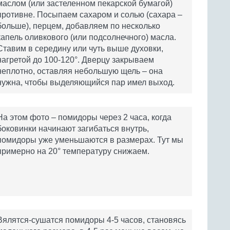
маслом (или застеленном пекарской бумагой)
противне. Посыпаем сахаром и солью (сахара –
больше), перцем, добавляем по несколько
капель оливкового (или подсолнечного) масла.
Ставим в середину или чуть выше духовки,
нагретой до 100-120°. Дверцу закрываем
неплотно, оставляя небольшую щель – она
нужна, чтобы выделяющийся пар имел выход.
На этом фото – помидоры через 2 часа, когда
боковинки начинают загибаться внутрь,
помидоры уже уменьшаются в размерах. Тут мы
примерно на 20° температуру снижаем.
Вялятся-сушатся помидоры 4-5 часов, становясь