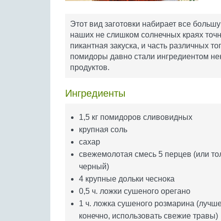
Этот вид заготовки набирает все больш
наших не слишком солнечных краях точ
пикантная закуска, и часть различных то
помидоры давно стали ингредиентом нек
продуктов.
Ингредиенты
1,5 кг помидоров сливовидных
крупная соль
сахар
свежемолотая смесь 5 перцев (или то
черный)
4 крупные дольки чеснока
0,5 ч. ложки сушеного орегано
1 ч. ложка сушеного розмарина (лучше
конечно, использовать свежие травы)