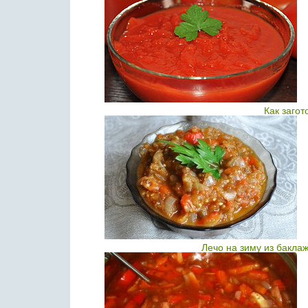
Как загот
Лечо на зиму из бакла