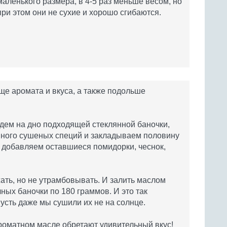
маленького размера, в 4-5 раз меньше весом, но
при этом они не сухие и хорошо сгибаются.
е аромата и вкуса, а также подольше
адем на дно подходящей стеклянной баночки,
ного сушеных специй и закладываем половину
 добавляем оставшиеся помидорки, чеснок,
ть, но не утрамбовывать. И залить маслом
лных баночки по 180 граммов. И это так
усть даже мы сушили их не на солнце.
роматном масле обретают удивительный вкус!