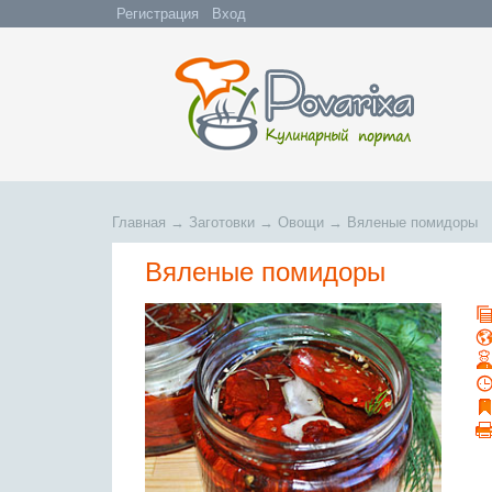
Регистрация
Вход
Главная
→
Заготовки
→
Овощи
→
Вяленые помидоры
Вяленые помидоры