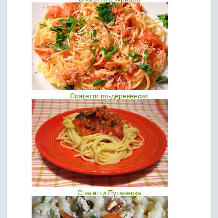
Спагетти по-деревенски
Спагетти Путанеска