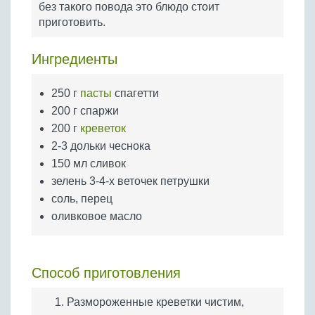
без такого повода это блюдо стоит
Бобовые
приготовить.
Яйца
Крупы
Ингредиенты
250 г
пасты
спагетти
200 г спаржи
200 г
креветок
2-3 дольки чеснока
150 мл сливок
зелень 3-4-х веточек петрушки
соль, перец
оливковое масло
Способ приготовления
Размороженные креветки чистим,