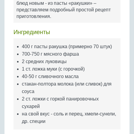
блюд новым - из пасты «ракушки» –
Бобовые
представляем подробный простой рецепт
Яйца
приготовления.
Крупы
Ингредиенты
400 г пасты ракушка (примерно 70 штук)
700-750 г мясного фарша
2 средних луковицы
1 ст. ложка муки (с горочкой)
40-50 г сливочного масла
стакан-полтора молока (или сливок) для
соуса
2 ст. ложки с горкой панировочных
сухарей
на свой вкус - соль и перец, хмели-сунели,
др. специи