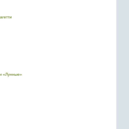
агетти
и «Лунные»