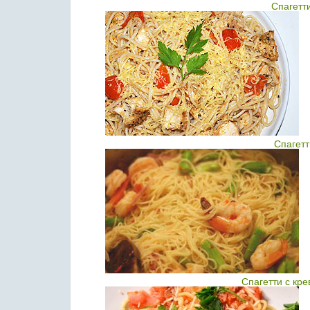
Спагетт
Спагетт
Спагетти с кр