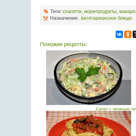
Теги:
спагетти
,
морепродукты
,
макаро
Назначение:
вегетарианское блюдо
Похожие рецепты:
Салат с печенью т