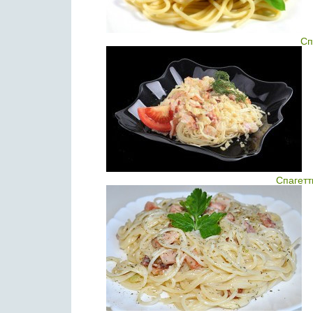
Сп
Спагетт