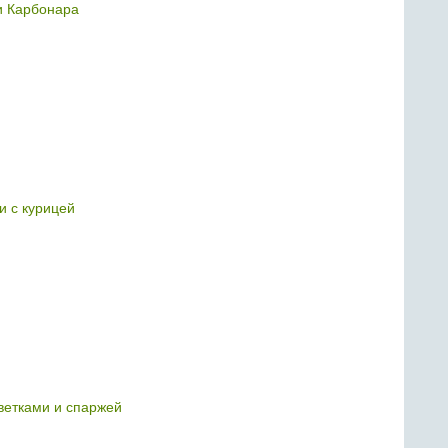
и Карбонара
и с курицей
еветками и спаржей