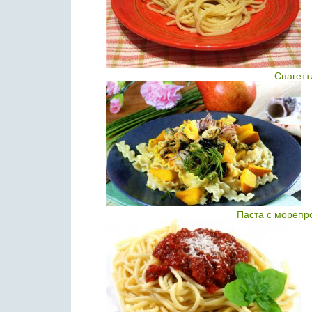
Спагетт
Паста с морепр