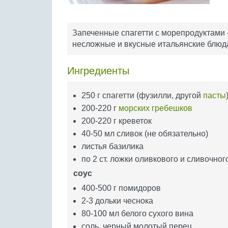
Запеченные спагетти c морепродуктами –
несложные и вкусные итальянские блюда 
Ингредиенты
250 г спагетти (фузилли, другой
пасты
200-220 г
морских гребешков
200-220 г креветок
40-50 мл сливок (не обязательно)
листья базилика
по 2 ст. ложки оливкового и сливочног
соус
400-500 г помидоров
2-3 дольки чеснока
80-100 мл белого сухого вина
соль, черный молотый перец