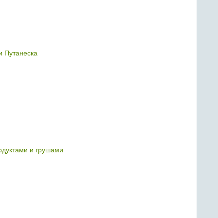
и Путанеска
одуктами и грушами