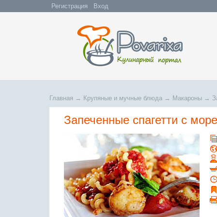
Регистрация
Вход
Главная
→
Крупяные и мучные блюда
→
Макароны
→
З
Запеченные спагетти с мор