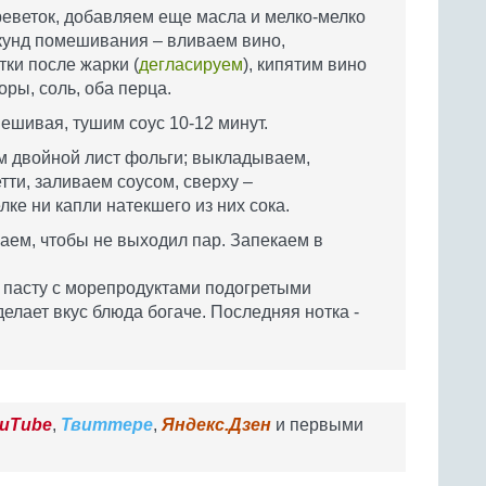
реветок, добавляем еще масла и мелко-мелко
екунд помешивания – вливаем вино,
тки после жарки (
дегласируем
), кипятим вино
ры, соль, оба перца.
ешивая, тушим соус 10-12 минут.
м двойной лист фольги; выкладываем,
ти, заливаем соусом, сверху –
лке ни капли натекшего из них сока.
аем, чтобы не выходил пар. Запекаем в
 пасту с морепродуктами подогретыми
делает вкус блюда богаче. Последняя нотка -
uTube
,
Твиттере
,
Яндекс.Дзен
и первыми