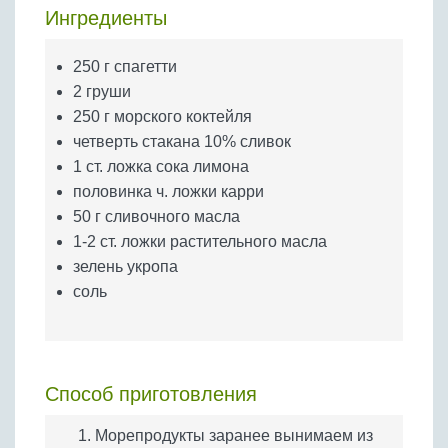
Бобовые
Ингредиенты
Яйца
250 г спагетти
Крупы
2 груши
250 г морского коктейля
четверть стакана 10% сливок
1 ст. ложка сока лимона
половинка ч. ложки карри
50 г сливочного масла
1-2 ст. ложки растительного масла
зелень укропа
соль
Способ приготовления
Морепродукты заранее вынимаем из