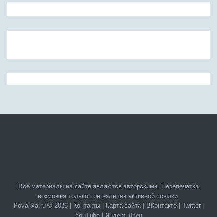
Все материалы на сайте являются авторскими. Перепечатка
возможна только при наличии активной ссылки.
Povarixa.ru © 2026 |
Контакты
|
Карта сайта
|
ВКонтакте
|
Twitter
|
YouTube
|
Яндекс.Дзен