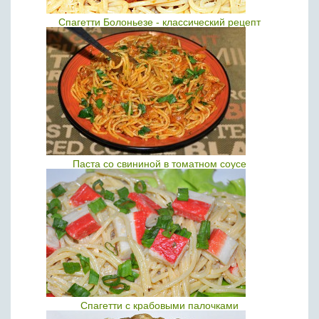
Спагетти Болоньезе - классический рецепт
Паста со свининой в томатном соусе
Спагетти с крабовыми палочками