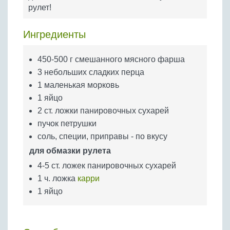
Бобовые
рулет!
Яйца
Ингредиенты
Крупы
450-500 г смешанного мясного фарша
3 небольших сладких перца
1 маленькая морковь
1 яйцо
2 ст. ложки панировочных сухарей
пучок петрушки
соль, специи, приправы - по вкусу
для обмазки рулета
4-5 ст. ложек панировочных сухарей
1 ч. ложка
карри
1 яйцо