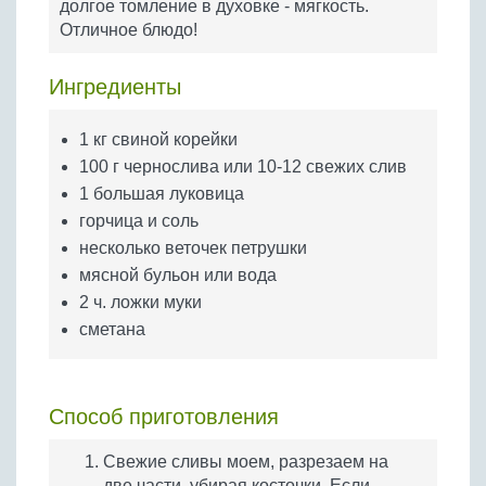
долгое томление в духовке - мягкость.
Бобовые
Отличное блюдо!
Яйца
Крупы
Ингредиенты
1 кг свиной корейки
100 г чернослива или 10-12 свежих слив
1 большая луковица
горчица и соль
несколько веточек петрушки
мясной бульон или вода
2 ч. ложки муки
сметана
Способ приготовления
Свежие сливы моем, разрезаем на
две части, убирая косточки. Если