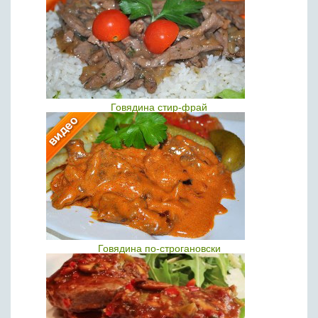
Говядина стир-фрай
Говядина по-строгановски