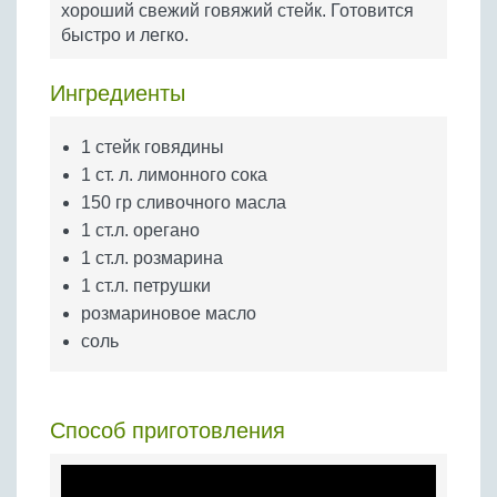
хороший свежий говяжий стейк. Готовится
Бобовые
быстро и легко.
Яйца
Крупы
Ингредиенты
1 стейк говядины
1 ст. л. лимонного сока
150 гр сливочного масла
1 ст.л. орегано
1 ст.л. розмарина
1 ст.л. петрушки
розмариновое масло
соль
Способ приготовления