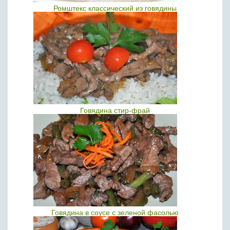
Ромштекс классический из говядины
Говядина стир-фрай
Говядина в соусе с зеленой фасолью