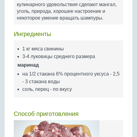
Бобовые
кулинарного удовольствия сделают мангал,
уголь, природа, хорошее настроение и
Яйца
некоторое умение вращать шампуры.
Крупы
Ингредиенты
1 кг мяса свинины
3-4 луковицы среднего размера
маринад
на 1/2 стакана 6% процентного уксуса - 2,5
- 3 стакана воды
соль, перец - по вкусу
Способ приготовления