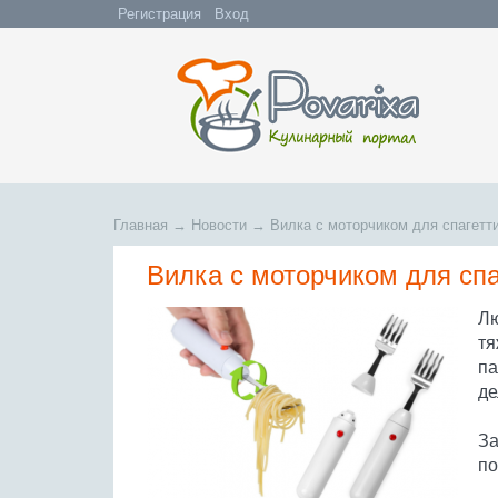
Регистрация
Вход
Главная
→
Новости
→
Вилка с моторчиком для спагетт
Вилка с моторчиком для спа
Лю
тя
па
де
За
по