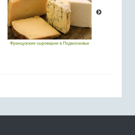
Французские сыроварни в Подмосковье
Неаполитанск
культурног