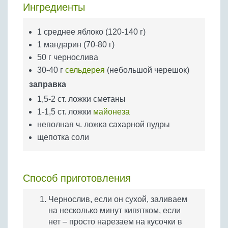
Бобовые
Ингредиенты
Яйца
1 среднее яблоко (120-140 г)
Крупы
1 мандарин (70-80 г)
50 г чернослива
30-40 г
сельдерея
(небольшой черешок)
заправка
1,5-2 ст. ложки сметаны
1-1,5 ст. ложки
майонеза
неполная ч. ложка сахарной пудры
щепотка соли
Способ приготовления
Чернослив, если он сухой, заливаем
на несколько минут кипятком, если
нет – просто нарезаем на кусочки в