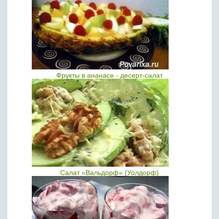
Фрукты в ананасе - десерт-салат
Салат «Вальдорф» (Уолдорф)