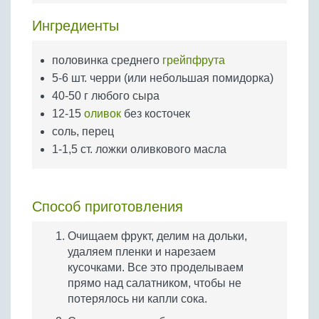
Бобовые
Ингредиенты
Яйца
Крупы
половинка среднего
грейпфрута
5-6 шт. черри (или небольшая помидорка)
40-50 г любого сыра
12-15
оливок
без косточек
соль, перец
1-1,5 ст. ложки оливкового масла
Способ приготовления
Очищаем фрукт, делим на дольки,
удаляем пленки и нарезаем
кусочками. Все это проделываем
прямо над салатником, чтобы не
потерялось ни капли сока.