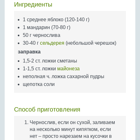
Бобовые
Ингредиенты
Яйца
1 среднее яблоко (120-140 г)
Крупы
1 мандарин (70-80 г)
50 г чернослива
30-40 г
сельдерея
(небольшой черешок)
заправка
1,5-2 ст. ложки сметаны
1-1,5 ст. ложки
майонеза
неполная ч. ложка сахарной пудры
щепотка соли
Способ приготовления
Чернослив, если он сухой, заливаем
на несколько минут кипятком, если
нет – просто нарезаем на кусочки в