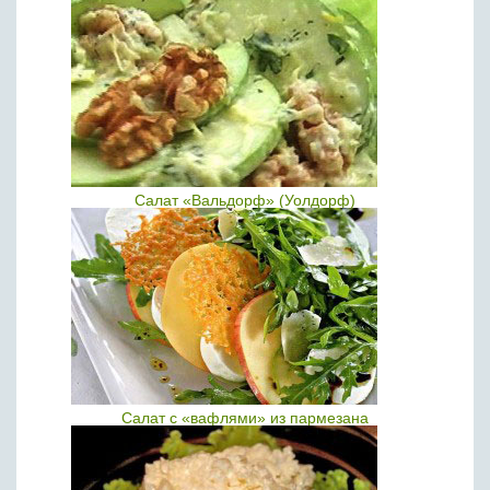
Салат «Вальдорф» (Уолдорф)
Салат с «вафлями» из пармезана