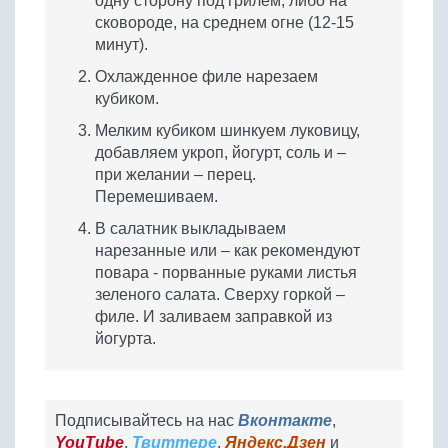
одну сторону под грилем, либо на
сковороде, на среднем огне (12-15
минут).
Охлажденное филе нарезаем
кубиком.
Мелким кубиком шинкуем луковицу,
добавляем укроп, йогурт, соль и –
при желании – перец.
Перемешиваем.
В салатник выкладываем
нарезанные или – как рекомендуют
повара - порванные руками листья
зеленого салата. Сверху горкой –
филе. И заливаем заправкой из
йогурта.
Подписывайтесь на нас
Вконтакте
,
YouTube
,
Твиттере
,
Яндекс.Дзен
и