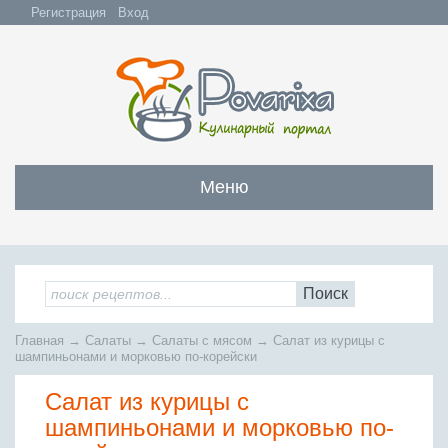
Регистрация
Вход
Меню
Закуски
Все закуски
Салаты
Поиск
Бутерброды и сэндвичи
Все салаты
Супы
Главная
→
Салаты
→
Салаты с мясом
→
Салат из курицы с
С мясом и субпродуктами
Салаты с мясом
шампиньонами и морковью по-корейски
Все супы
Мясо
С рыбой и морепродуктами
С рыбой и морепродуктами
Салат из курицы с
Бульоны
Всё мясо
Овощные и грибные
Рыба
Овощные салаты
шампиньонами и морковью по-
Заправочные супы
Заливные блюда
Жареное мясо
Вся рыба
Фруктовые салаты