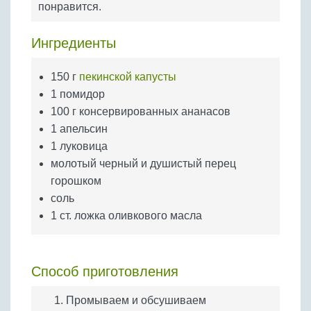
понравится.
Бобовые
Яйца
Ингредиенты
Крупы
150 г
пекинской капусты
1 помидор
100 г консервированных ананасов
1 апельсин
1 луковица
молотый черный и душистый перец
горошком
соль
1 ст. ложка оливкового масла
Способ приготовления
Промываем и обсушиваем