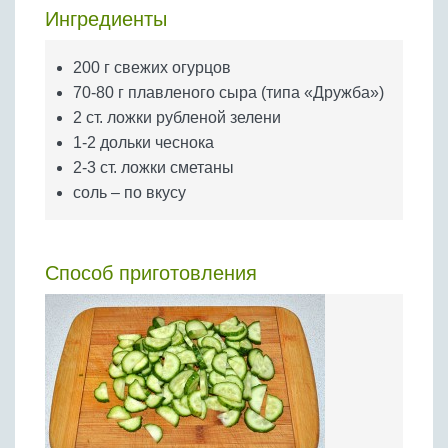
Бобовые
Ингредиенты
Яйца
200 г свежих огурцов
Крупы
70-80 г плавленого сыра (типа «Дружба»)
2 ст. ложки рубленой зелени
1-2 дольки чеснока
2-3 ст. ложки сметаны
соль – по вкусу
Способ приготовления