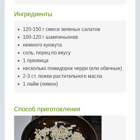
Бобовые
Яйца
Ингредиенты
Крупы
120-150 г смеси зеленых салатов
100-120 г шампиньонов
немного кунжута
соль, перец по вкусу
1 луковица
несколько помидорок черри (или обвчные)
2-3 ст. ложки растительного масла
1 лайм (лимон)
Способ приготовления