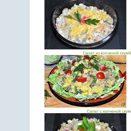
Салат из копченой скум
Салат с копченой ску