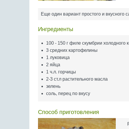
Еще один вариант простого и вкусного 
Ингредиенты
100 - 150 г филе скумбрии холодного 
3 средних картофелины
1 луковица
2 яйца
1 ч.л. горчицы
2-3 ст.л растительного масла
зелень
соль, перец по вкусу
Способ приготовления