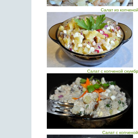
Салат из копчено
Салат с копченой скумб
Салат с копчено