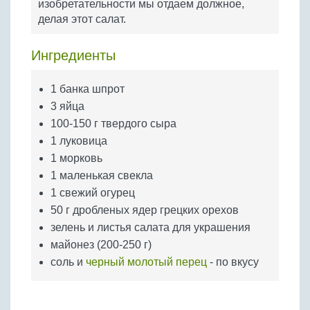
изобретательности мы отдаем должное,
Бобовые
делая этот салат.
Яйца
Крупы
Ингредиенты
1 банка шпрот
3 яйца
100-150 г твердого сыра
1 луковица
1 морковь
1 маленькая свекла
1 свежий огурец
50 г дробленых ядер грецких орехов
зелень и листья салата для украшения
майонез (200-250 г)
соль и
черный молотый перец
- по вкусу