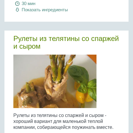
Бобовые
30 мин
Показать ингредиенты
Яйца
Крупы
Рулеты из телятины со спаржей
и сыром
Рулеты из телятины со спаржей и сыром -
хороший вариант для маленькой теплой
компании, собирающейся поужинать вместе.