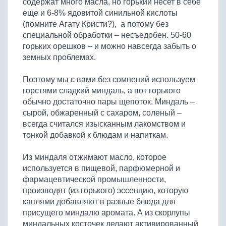
содержат много масла, но горький несет в себе
Бобовые
еще и 6-8% ядовитой синильной кислоты
Яйца
(помните Агату Кристи?), а потому без
специальной обработки – несъедобен. 50-60
Крупы
горьких орешков – и можно навсегда забыть о
земных проблемах.
Поэтому мы с вами без сомнений используем
горстями сладкий миндаль, а вот горького
обычно достаточно пары щепоток. Миндаль –
сырой, обжаренный с сахаром, соленый –
всегда считался изысканным лакомством и
тонкой добавкой к блюдам и напиткам.
Из миндаля отжимают масло, которое
используется в пищевой, парфюмерной и
фармацевтической промышленности,
производят (из горького) эссенцию, которую
каплями добавляют в разные блюда для
присущего миндалю аромата. А из скорлупы
миндальных косточек делают активированный