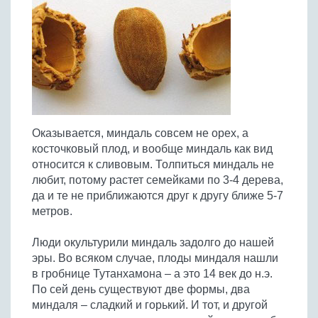
Птица
Холодные супы
Из яиц и другие
Отварное мясо
Жареная рыба
Вся птица
Супы-пюре
Овощи
Запеченное мясо
Отварная и паровая
Молочные супы
Жареная птица
Все овощи
Тушеное мясо
Выпечка
Запеченная рыба
Сладкие супы
Отварная птица
Из мясного фарша
Жареные овощи
Вся выпечка
Тушеная рыба
Соусы
Запеченная птица
Из субпродуктов
Отварные овощи
Из рыбного фарша
Торты и пирожные
Все соусы
Тушеная птица
Напитки
Из мясопродуктов
Тушеные овощи
Оказывается, миндаль совсем не орех, а
Морепродукты
Пироги и пирожки
Из фарша птицы
Соусы к мясу
Все напитки
косточковый плод, и вообще миндаль как вид
Запеченные овощи
Заготовки
Суши и роллы
Кексы и маффины
Из субпродуктов птицы
относится к сливовым. Толпиться миндаль не
Соусы к рыбе
Алкогольные напитки
Все заготовки
Печенье и булочки
Десерты
любит, потому растет семейками по 3-4 дерева,
Соусы к овощам
Безалкогольные напитки
да и те не приближаются друг к другу ближе 5-7
Блины и оладьи
Ягоды и фрукты
Конфеты и сладости
Другие соусы
Ещё...
метров.
Пиццы
Овощи
Десерты
Молочные продукты
Люди окультурили миндаль задолго до нашей
Кремы
Грибы
эры. Во всяком случае, плоды миндаля нашли
Пельмени, вареники
Другие заготовки
в гробнице Тутанхамона – а это 14 век до н.э.
Макароны
По сей день существуют две формы, два
Грибы
миндаля – сладкий и горький. И тот, и другой