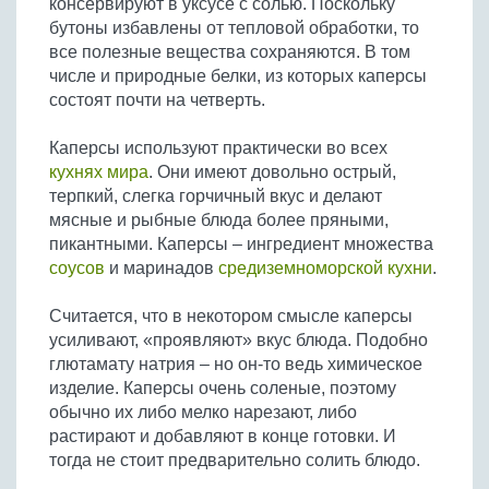
консервируют в уксусе с солью. Поскольку
Бобовые
бутоны избавлены от тепловой обработки, то
Яйца
все полезные вещества сохраняются. В том
числе и природные белки, из которых каперсы
Крупы
состоят почти на четверть.
Каперсы используют практически во всех
кухнях мира
. Они имеют довольно острый,
терпкий, слегка горчичный вкус и делают
мясные и рыбные блюда более пряными,
пикантными. Каперсы – ингредиент множества
соусов
и маринадов
средиземноморской кухни
.
Считается, что в некотором смысле каперсы
усиливают, «проявляют» вкус блюда. Подобно
глютамату натрия – но он-то ведь химическое
изделие. Каперсы очень соленые, поэтому
обычно их либо мелко нарезают, либо
растирают и добавляют в конце готовки. И
тогда не стоит предварительно солить блюдо.