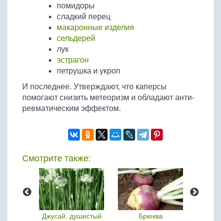
помидоры
сладкий перец
макаронные изделия
сельдерей
лук
эстрагон
петрушка и укроп
И последнее. Утверждают, что каперсы
помогают снизить метеоризм и обладают анти-
ревматическим эффектом.
Смотрите также:
 это
Джусай, душистый
Брюква
К