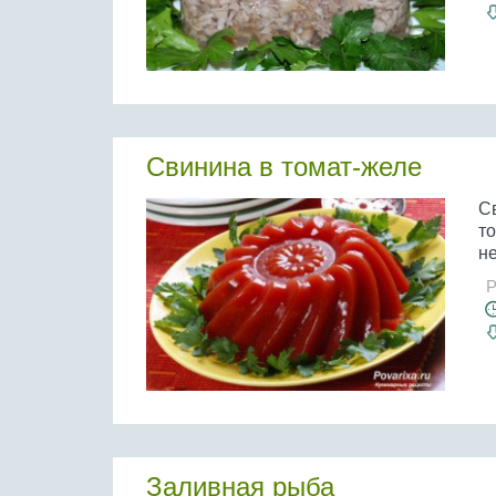
Свинина в томат-желе
Св
то
не
Р
Заливная рыба