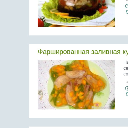
Р
Фаршированная заливная к
Н
се
со
Р