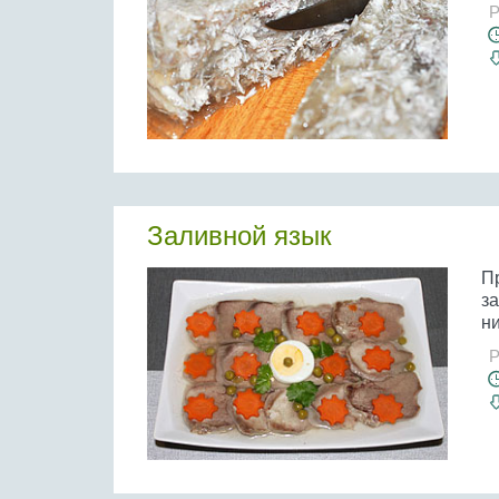
Р
Заливной язык
П
за
ни
Р