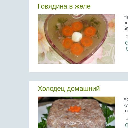
Говядина в желе
Н
н
бл
Р
Холодец домашний
Х
к
г
Р