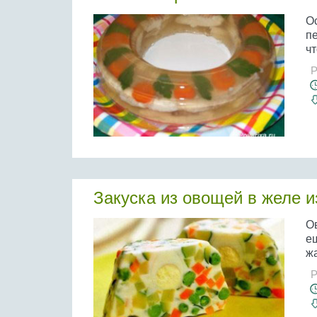
Ос
пе
чт
Р
Закуска из овощей в желе и
Ов
ещ
ж
Р