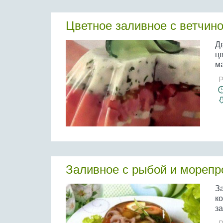
Цветное заливное с ветчин
Д
цв
ма
Р
Заливное с рыбой и морепр
З
ко
за