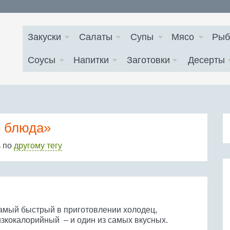
Закуски
Салаты
Супы
Мясо
Рыб
Соусы
Напитки
Заготовки
Десерты
 блюда»
ь по
другому тегу
амый быстрый в приготовлении холодец,
изкокалорийный – и один из самых вкусных.